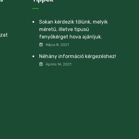
Sokan kérdezik tőlünk, melyik
méretű, illetve tipusú
ozat
fenyőkérget hova ajánljuk.
Május 8, 2021
Néhány információ kérgezéshez!
Április 14, 2021