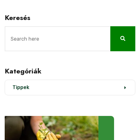
Keresés
Kategóriák
Tippek