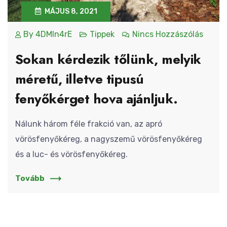
MÁJUS 8, 2021
By
4DMIn4rE
Tippek
Nincs Hozzászólás
Sokan kérdezik tőlünk, melyik
méretű, illetve tipusú
fenyőkérget hova ajánljuk.
Nálunk három féle frakció van, az apró
vörösfenyőkéreg, a nagyszemű vörösfenyőkéreg
és a luc- és vörösfenyőkéreg.
Tovább