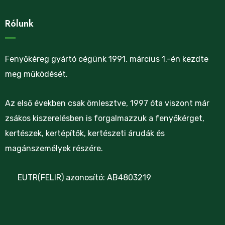
Rólunk
Fenyőkéreg gyártó cégünk 1991. március 1.-én kezdte
meg működését.
Az első években csak ömlesztve, 1997 óta viszont már
zsákos kiszerelésben is forgalmazzuk a fenyőkérget,
kertészek, kertépítők, kertészeti árudák és
magánszemélyek részére.
EUTR(FELIR) azonosító: AB4803219