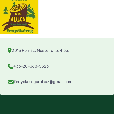
2013 Pomáz, Mester u. 5. 4.ép.
+36-20-368-5523
fenyokeregaruhaz@gmail.com