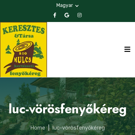
Magyar
luc-vörösfenyőkéreg
Home
|
luc-vörösfenyőkéreg